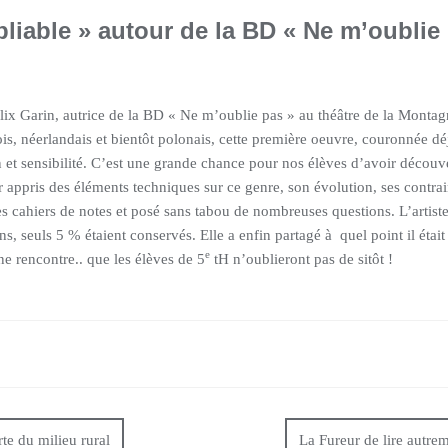
iable » autour de la BD « Ne m’oublie 
lix Garin, autrice de la BD « Ne m’oublie pas » au théâtre de la Monta
is, néerlandais et bientôt polonais, cette première oeuvre, couronnée dé
t sensibilité. C’est une grande chance pour nos élèves d’avoir découver
appris des éléments techniques sur ce genre, son évolution, ses contrain
es cahiers de notes et posé sans tabou de nombreuses questions. L’artis
s, seuls 5 % étaient conservés. Elle a enfin partagé à quel point il était
e
e rencontre.. que les élèves de 5
tH n’oublieront pas de sitôt !
te du milieu rural
La Fureur de lire autrem