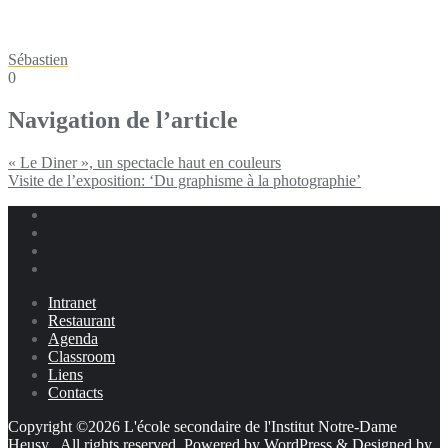
Sébastien
0
Navigation de l’article
« Le Diner », un spectacle haut en couleurs
Visite de l’exposition: ‘Du graphisme à la photographie’
Intranet
Restaurant
Agenda
Classroom
Liens
Contacts
Copyright ©2026 L'école secondaire de l'Institut Notre-Dame
Heusy . All rights reserved.
Powered by
WordPress
&
Designed by