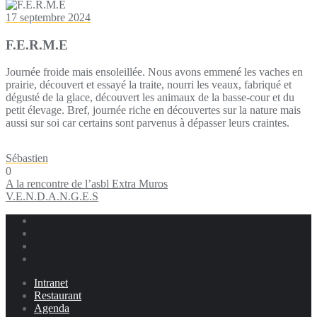
17 septembre 2024
F.E.R.M.E
Journée froide mais ensoleillée. Nous avons emmené les vaches en
prairie, découvert et essayé la traite, nourri les veaux, fabriqué et
dégusté de la glace, découvert les animaux de la basse-cour et du
petit élevage. Bref, journée riche en découvertes sur la nature mais
aussi sur soi car certains sont parvenus à dépasser leurs craintes.
Sébastien
0
Navigation
A la rencontre de l’asbl Extra Muros
V.E.N.D.A.N.G.E.S
de
l’article
Intranet
Restaurant
Agenda