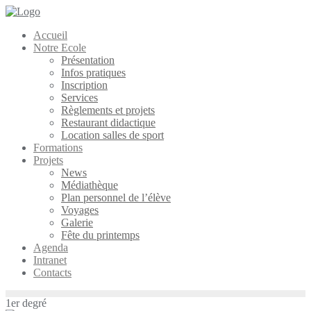
Skip
to
Accueil
content
Notre Ecole
Présentation
Infos pratiques
Inscription
Services
Règlements et projets
Restaurant didactique
Location salles de sport
Formations
Projets
News
Médiathèque
Plan personnel de l’élève
Voyages
Galerie
Fête du printemps
Agenda
Intranet
Contacts
1er degré