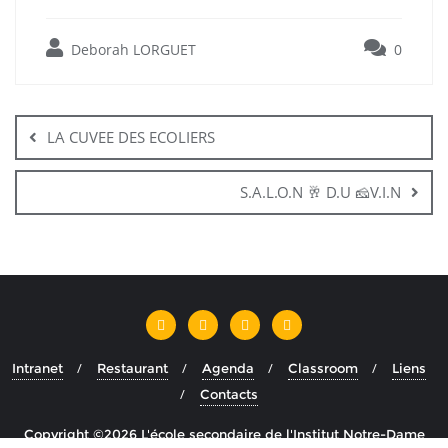
Deborah LORGUET
0
LA CUVEE DES ECOLIERS
S.A.L.O.N 🥂 D.U 🧀V.I.N
Intranet
Restaurant
Agenda
Classroom
Liens
Contacts
Copyright ©2026 L'école secondaire de l'Institut Notre-Dame